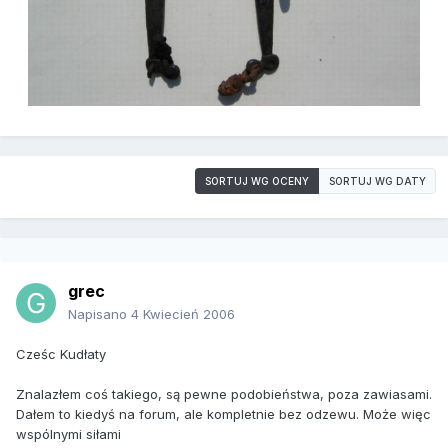
SORTUJ WG OCENY
SORTUJ WG DATY
grec
Napisano
4 Kwiecień 2006
Cześc Kudłaty
Znalazłem coś takiego, są pewne podobieństwa, poza zawiasami.
Dałem to kiedyś na forum, ale kompletnie bez odzewu. Może więc
wspólnymi siłami