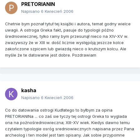
PRETORIANIN
Napisano
6 Kwiecień 2006
Chetnie bym poznał tytuł tej książki i autora, temat godny wielce
uwagii. A ostroga Greka fakt, pasuje do typologii późno
średniowiecznej, tylko ramy bym przesunął nieco na XIV-XV w.
zwazywszy że w XIII w. dość licznie występóją jeszcze kolce
zakończone szpicem lub gwiazdą nieco o krutszym kolcu. Ale
myśle że te datowanie jest dobre. Pozdrawiam
kasha
Napisano
6 Kwiecień 2006
Co do datowania ostrogi Kudłatego to byłbym za opina
PRETORIANINa ... co zaś sie tyczy tej ostrogi Greka to wyglada
ona na pożnośredniowieczna; XIII-XV wiek. Kiedys dawno temu
czytalem typologie osróg sredniowiecznych napisana przez Pana
archeolog i ten model jest tam opisany. Jak sobie przypomne