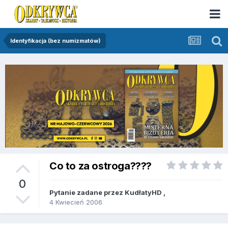
Identyfikacja (bez numizmatów)
Co to za ostroga????
0
Pytanie zadane przez
KudłatyHD
,
4 Kwiecień 2006