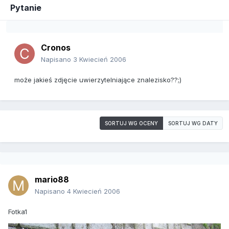
Pytanie
Cronos
Napisano
3 Kwiecień 2006
może jakieś zdjęcie uwierzytelniające znalezisko??;)
SORTUJ WG OCENY
SORTUJ WG DATY
mario88
Napisano
4 Kwiecień 2006
Fotka1