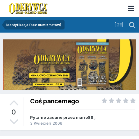
Identyfikacja (bez numizmatów)
Coś pancernego
0
Pytanie zadane przez
mario88
,
3 Kwiecień 2006