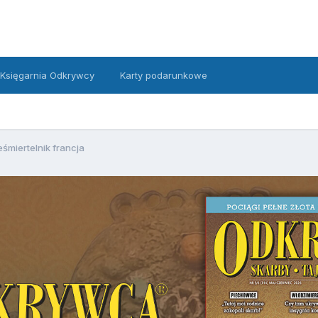
Księgarnia Odkrywcy
Karty podarunkowe
eśmiertelnik francja