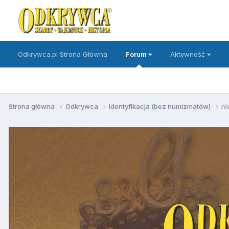
Odkrywca.pl Strona Główna
Forum
Aktywność
Strona główna
Odkrywca
Identyfikacja (bez numizmatów)
ni