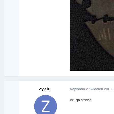
zyziu
Napisano
2 Kwiecień 2006
druga strona