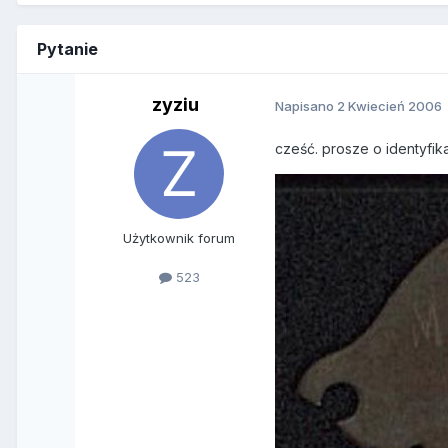
Pytanie
zyziu
Napisano
2 Kwiecień 2006
cześć. prosze o identyfik
Użytkownik forum
523