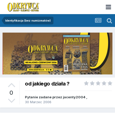
Identyfikacja (bez numizmatów)
od jakiego działa ?
0
Pytanie zadane przez
jacenty2004
,
30 Marzec 2006