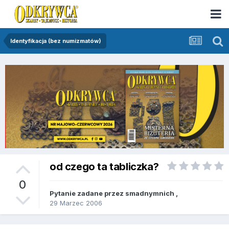
Identyfikacja (bez numizmatów)
od czego ta tabliczka?
0
Pytanie zadane przez
smadnymnich
,
29 Marzec 2006