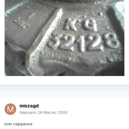
miszagd
Napisano
28 Marzec 2006
koło napędowe