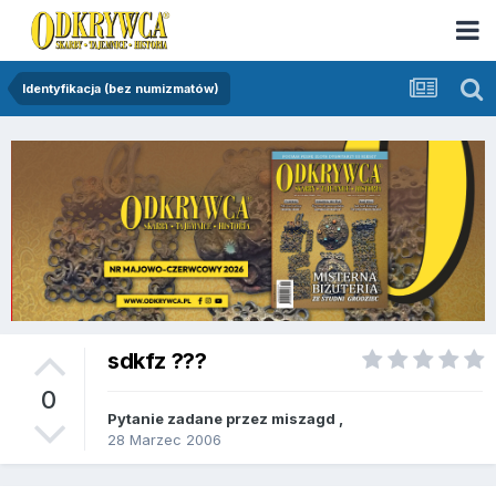
Identyfikacja (bez numizmatów)
sdkfz ???
0
Pytanie zadane przez
miszagd
,
28 Marzec 2006