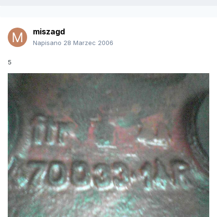
miszagd
Napisano
28 Marzec 2006
5