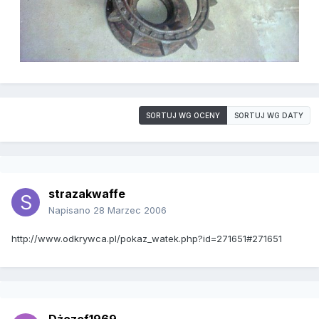
SORTUJ WG OCENY
SORTUJ WG DATY
strazakwaffe
Napisano
28 Marzec 2006
http://www.odkrywca.pl/pokaz_watek.php?id=271651#271651