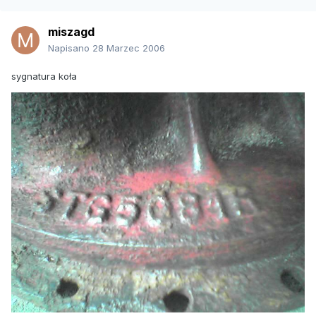
miszagd
Napisano
28 Marzec 2006
sygnatura koła