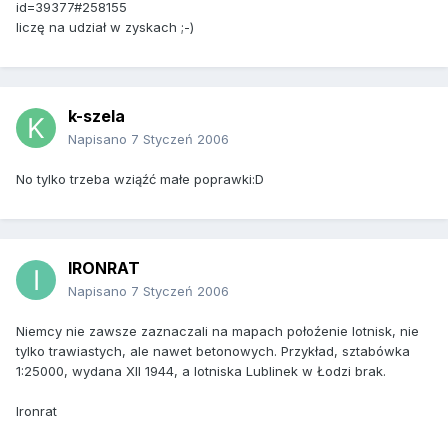
id=39377#258155
liczę na udział w zyskach ;-)
k-szela
Napisano
7 Styczeń 2006
No tylko trzeba wziąźć małe poprawki:D
IRONRAT
Napisano
7 Styczeń 2006
Niemcy nie zawsze zaznaczali na mapach połoźenie lotnisk, nie
tylko trawiastych, ale nawet betonowych. Przykład, sztabówka
1:25000, wydana XII 1944, a lotniska Lublinek w Łodzi brak.
Ironrat