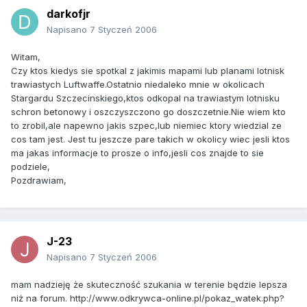
darkofjr
Napisano
7 Styczeń 2006
Witam,
Czy ktos kiedys sie spotkal z jakimis mapami lub planami lotnisk
trawiastych Luftwaffe.Ostatnio niedaleko mnie w okolicach
Stargardu Szczecinskiego,ktos odkopal na trawiastym lotnisku
schron betonowy i oszczyszczono go doszczetnie.Nie wiem kto
to zrobil,ale napewno jakis szpec,lub niemiec ktory wiedzial ze
cos tam jest. Jest tu jeszcze pare takich w okolicy wiec jesli ktos
ma jakas informacje to prosze o info,jesli cos znajde to sie
podziele,
Pozdrawiam,
J-23
Napisano
7 Styczeń 2006
mam nadzieję że skuteczność szukania w terenie będzie lepsza
niż na forum. http://www.odkrywca-online.pl/pokaz_watek.php?