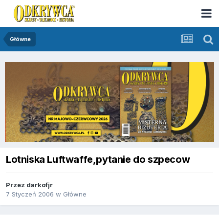
Główne
Lotniska Luftwaffe,pytanie do szpecow
Przez
darkofjr
7 Styczeń 2006
w
Główne