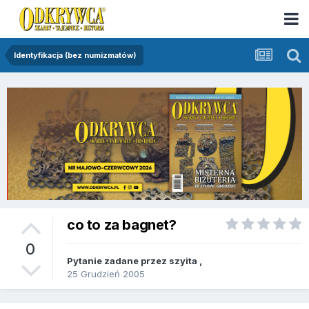
Identyfikacja (bez numizmatów)
co to za bagnet?
0
Pytanie zadane przez
szyita
,
25 Grudzień 2005