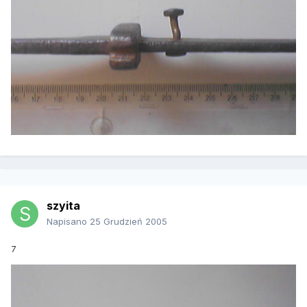
szyita
Napisano
25 Grudzień 2005
7