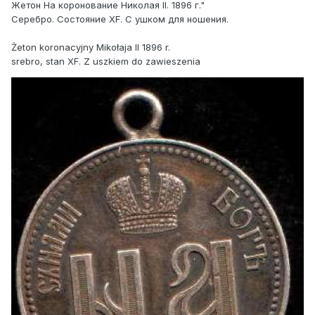
Жетон На коронование Николая II. 1896 г."
Серебро. Состояние XF. С ушком для ношения.
Żeton koronacyjny Mikołaja II 1896 r.
srebro, stan XF. Z uszkiem do zawieszenia