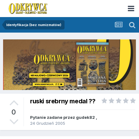
Identyfikacja (bez numizmatów)
ruski srebrny medal ??
0
Pytanie zadane przez
gudek82
,
24 Grudzień 2005