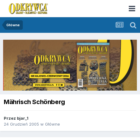
Główne
Mährisch Schönberg
Przez
bjar_1
24 Grudzień 2005
w
Główne