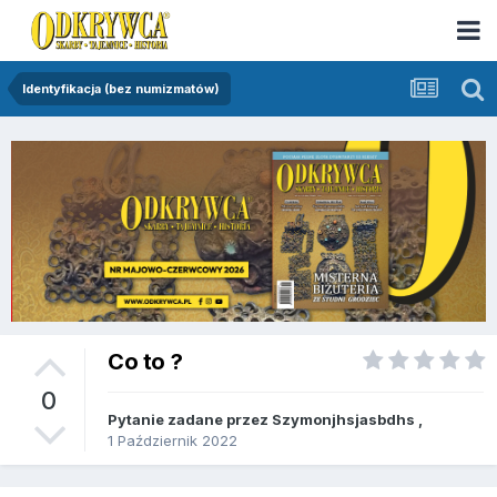
Identyfikacja (bez numizmatów)
Co to ?
0
Pytanie zadane przez
Szymonjhsjasbdhs
,
1 Październik 2022