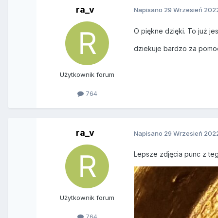
ra_v
Napisano
29 Wrzesień 202
O piękne dzięki. To już j
dziekuje bardzo za pom
Użytkownik forum
764
ra_v
Napisano
29 Wrzesień 202
Lepsze zdjęcia punc z te
Użytkownik forum
764