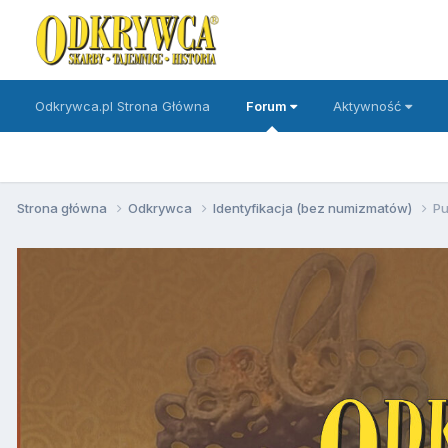
Odkrywca.pl Strona Główna
Forum
Aktywność
Strona główna
Odkrywca
Identyfikacja (bez numizmatów)
Pu