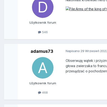
Użytkownik forum
546
adamus73
Napisano
29 Wrzesień 202
Obserwuję wątek i przyz
głowa zwierzaka to franc
przesądzać o pochodzeni
Użytkownik forum
468