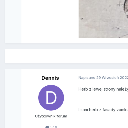
Dennis
Napisano
29 Wrzesień 202
Herb z lewej strony należ
I sam herb z fasady zam
Użytkownik forum
546