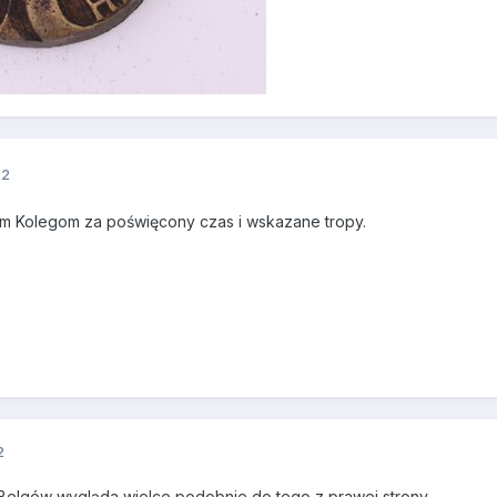
22
m Kolegom za poświęcony czas i wskazane tropy.
2
 Belgów wygląda wielce podobnie do tego z prawej strony