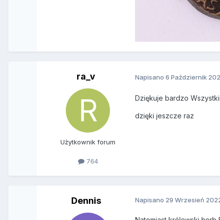
ra_v
Napisano
6 Październik 20
Dziękuje bardzo Wszystki
dzięki jeszcze raz
Użytkownik forum
764
Dennis
Napisano
29 Wrzesień 202
Natomiast królewski herb