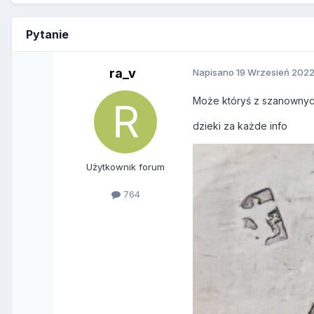
Pytanie
ra_v
Napisano
19 Wrzesień 202
Może któryś z szanownyc
dzieki za każde info
Użytkownik forum
764