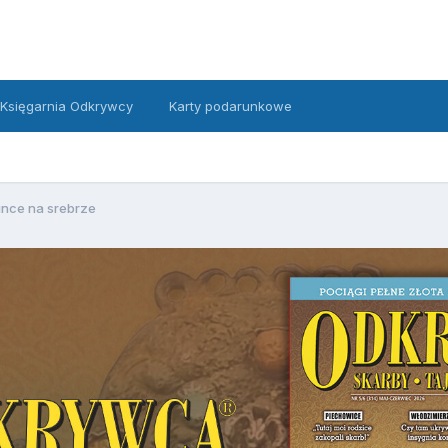
Księgarnia Odkrywcy
Karty podarunkowe
nce na srebrze