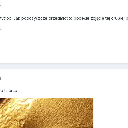
2
estvtrop. Jak podczyszcze przedmiot to podeśle zdjęcie tej druGiej 
oc
2
go talerza