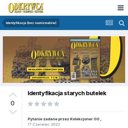
Identyfikacja (bez numizmatów)
Identyfikacja starych butelek
0
Pytanie zadane przez
Kolekcjoner 00
,
17 Czerwiec 2022