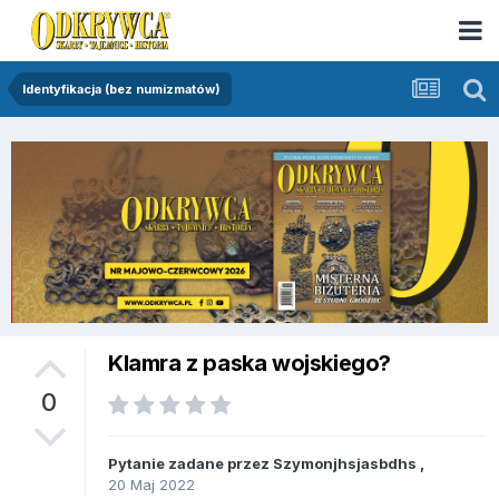
Identyfikacja (bez numizmatów)
Klamra z paska wojskiego?
0
Pytanie zadane przez
Szymonjhsjasbdhs
,
20 Maj 2022