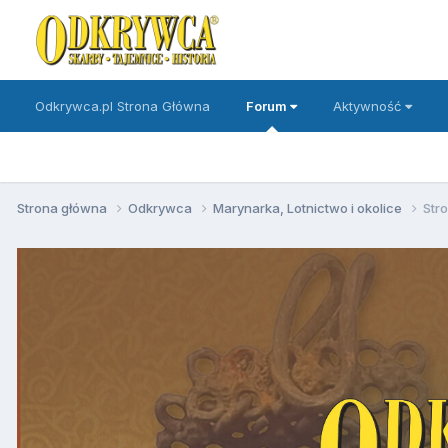
Odkrywca.pl Strona Główna
Forum
Aktywność
Strona główna
Odkrywca
Marynarka, Lotnictwo i okolice
Str