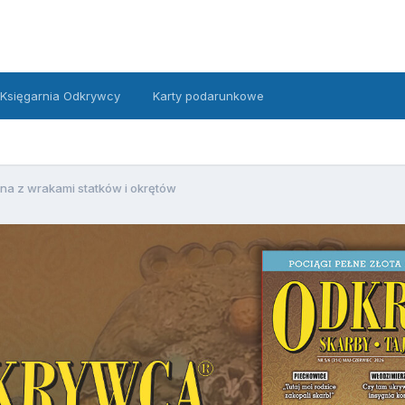
Księgarnia Odkrywcy
Karty podarunkowe
ona z wrakami statków i okrętów