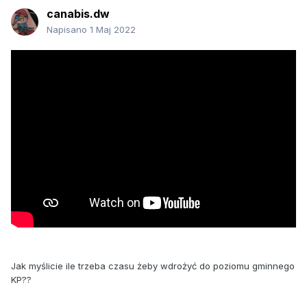
canabis.dw
Napisano
1 Maj 2022
Jak myślicie ile trzeba czasu żeby wdrożyć do poziomu gminnego
KP??