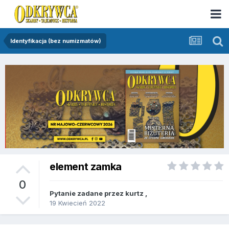
Identyfikacja (bez numizmatów)
element zamka
0
Pytanie zadane przez
kurtz
,
19 Kwiecień 2022