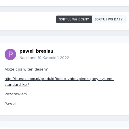
SORTUJ WG OCENY
SORTUJ WG DATY
pawel_breslau
Napisano
19 Kwiecień 2022
Może coś w ten deseń?
http://bunax.com.pl/produkt/bolec-zabezpieczajacy-system-
standard-kpl/
Pozdrawiam.
Paweł