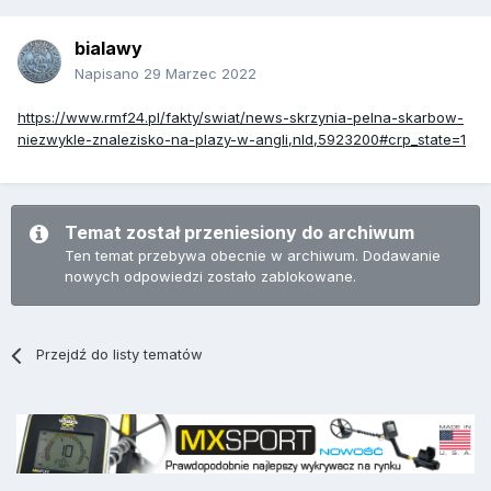
bialawy
Napisano
29 Marzec 2022
https://www.rmf24.pl/fakty/swiat/news-skrzynia-pelna-skarbow-
niezwykle-znalezisko-na-plazy-w-angli,nId,5923200#crp_state=1
Temat został przeniesiony do archiwum
Ten temat przebywa obecnie w archiwum. Dodawanie
nowych odpowiedzi zostało zablokowane.
Przejdź do listy tematów