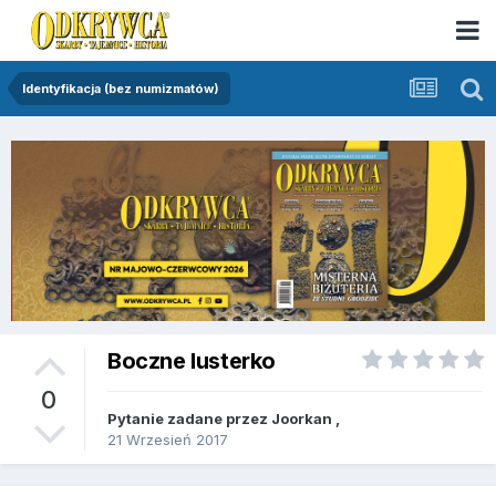
Identyfikacja (bez numizmatów)
Boczne lusterko
0
Pytanie zadane przez
Joorkan
,
21 Wrzesień 2017