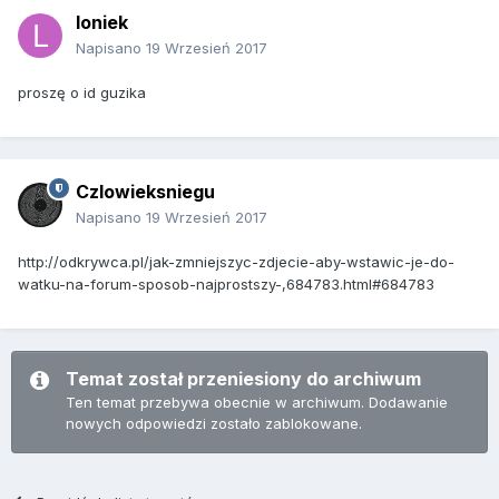
loniek
Napisano
19 Wrzesień 2017
proszę o id guzika
Czlowieksniegu
Napisano
19 Wrzesień 2017
http://odkrywca.pl/jak-zmniejszyc-zdjecie-aby-wstawic-je-do-
watku-na-forum-sposob-najprostszy-,684783.html#684783
Temat został przeniesiony do archiwum
Ten temat przebywa obecnie w archiwum. Dodawanie
nowych odpowiedzi zostało zablokowane.