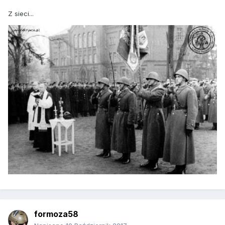
Z sieci...
formoza58