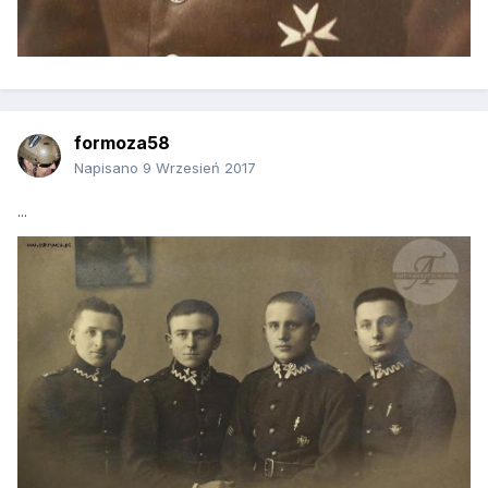
formoza58
Napisano
9 Wrzesień 2017
...