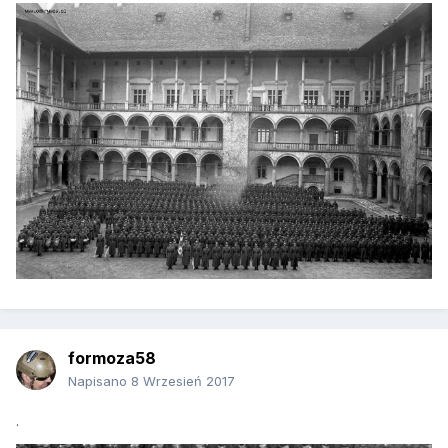
formoza58
Napisano
8 Wrzesień 2017
.