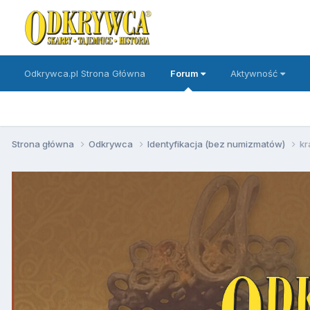
Odkrywca.pl Strona Główna
Forum
Aktywność
Strona główna
Odkrywca
Identyfikacja (bez numizmatów)
kr