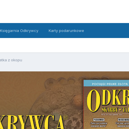
Księgarnia Odkrywcy
Karty podarunkowe
atka z okopu