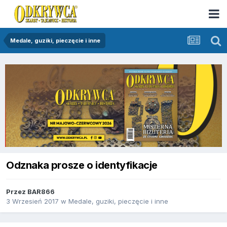
Medale, guziki, pieczęcie i inne
Odznaka prosze o identyfikacje
Przez
BAR866
3 Wrzesień 2017
w
Medale, guziki, pieczęcie i inne