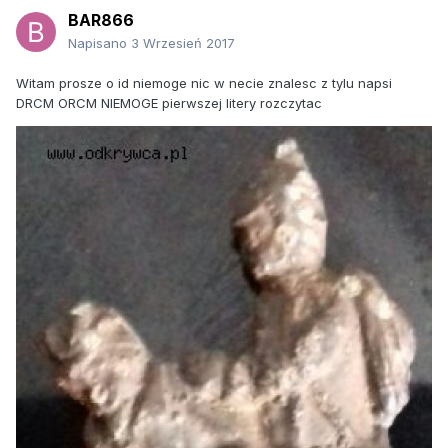
BAR866
Napisano
3 Wrzesień 2017
Witam prosze o id niemoge nic w necie znalesc z tylu napsi
DRCM ORCM NIEMOGE pierwszej litery rozczytac