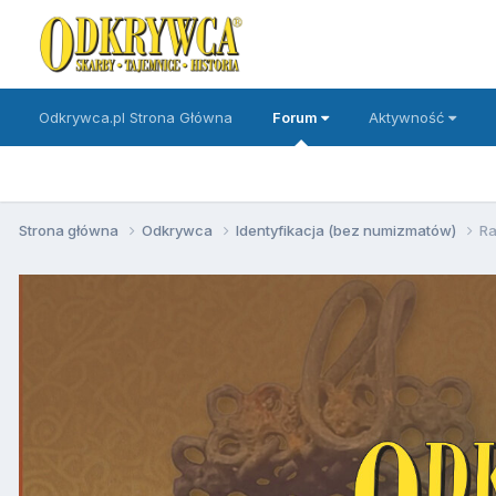
Odkrywca.pl Strona Główna
Forum
Aktywność
Strona główna
Odkrywca
Identyfikacja (bez numizmatów)
R