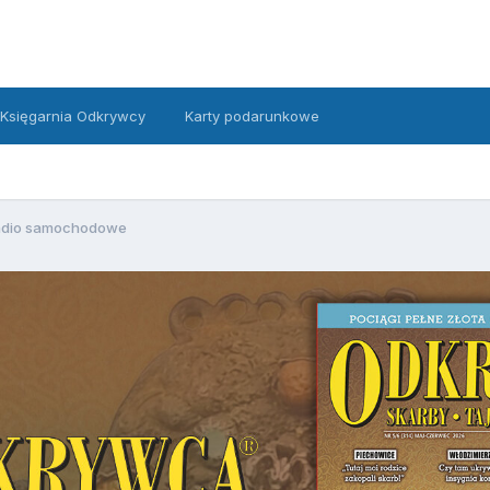
Księgarnia Odkrywcy
Karty podarunkowe
adio samochodowe