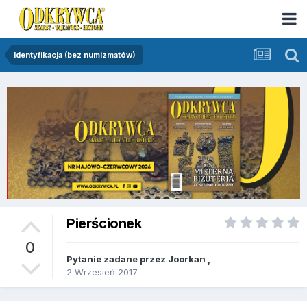
Identyfikacja (bez numizmatów)
Pierścionek
0
Pytanie zadane przez
Joorkan
,
2 Wrzesień 2017