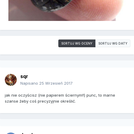
SORTUJ WG OCENY
SORTUJ WG DATY
sqr
Napisano
25 Wrzesień 2017
jak nie oczyścisz (nie papierem ściernym!!) punc, to marne
szanse żeby coś precyzyjnie określić.