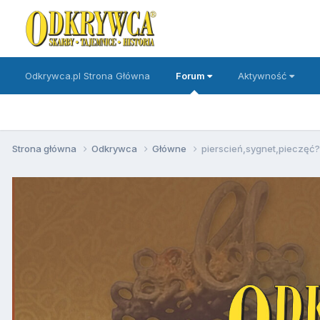
Odkrywca.pl Strona Główna
Forum
Aktywność
Strona główna
Odkrywca
Główne
pierscień,sygnet,pieczęć?