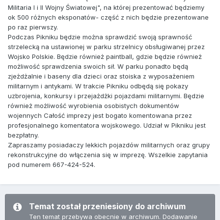
Militaria I i II Wojny Światowej", na której prezentować będziemy
ok 500 różnych eksponatów- część z nich będzie prezentowane
po raz pierwszy.
Podczas Pikniku będzie można sprawdzić swoją sprawność
strzelecką na ustawionej w parku strzelnicy obsługiwanej przez
Wojsko Polskie. Będzie również paintball, gdzie będzie również
możliwość sprawdzenia swoich sił. W parku ponadto będą
zjeżdżalnie i baseny dla dzieci oraz stoiska z wyposażeniem
militarnym i antykami. W trakcie Pikniku odbędą się pokazy
uzbrojenia, konkursy i przejażdżki pojazdami militarnymi. Będzie
również możliwość wyrobienia osobistych dokumentów
wojennych Całość imprezy jest bogato komentowana przez
profesjonalnego komentatora wojskowego. Udział w Pikniku jest
bezpłatny.
Zapraszamy posiadaczy lekkich pojazdów militarnych oraz grupy
rekonstrukcyjne do włączenia się w imprezę. Wszelkie zapytania
pod numerem 667-424-524.
Temat został przeniesiony do archiwum
Ten temat przebywa obecnie w archiwum. Dodawanie