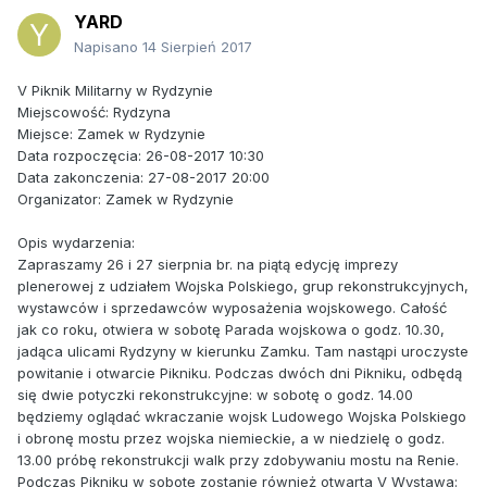
YARD
Napisano
14 Sierpień 2017
V Piknik Militarny w Rydzynie
Miejscowość: Rydzyna
Miejsce: Zamek w Rydzynie
Data rozpoczęcia: 26-08-2017 10:30
Data zakonczenia: 27-08-2017 20:00
Organizator: Zamek w Rydzynie
Opis wydarzenia:
Zapraszamy 26 i 27 sierpnia br. na piątą edycję imprezy
plenerowej z udziałem Wojska Polskiego, grup rekonstrukcyjnych,
wystawców i sprzedawców wyposażenia wojskowego. Całość
jak co roku, otwiera w sobotę Parada wojskowa o godz. 10.30,
jadąca ulicami Rydzyny w kierunku Zamku. Tam nastąpi uroczyste
powitanie i otwarcie Pikniku. Podczas dwóch dni Pikniku, odbędą
się dwie potyczki rekonstrukcyjne: w sobotę o godz. 14.00
będziemy oglądać wkraczanie wojsk Ludowego Wojska Polskiego
i obronę mostu przez wojska niemieckie, a w niedzielę o godz.
13.00 próbę rekonstrukcji walk przy zdobywaniu mostu na Renie.
Podczas Pikniku w sobotę zostanie również otwarta V Wystawa: