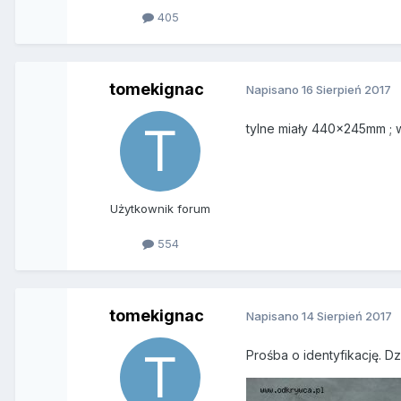
405
tomekignac
Napisano
16 Sierpień 2017
tylne miały 440x245mm ; w
Użytkownik forum
554
tomekignac
Napisano
14 Sierpień 2017
Prośba o identyfikację. D