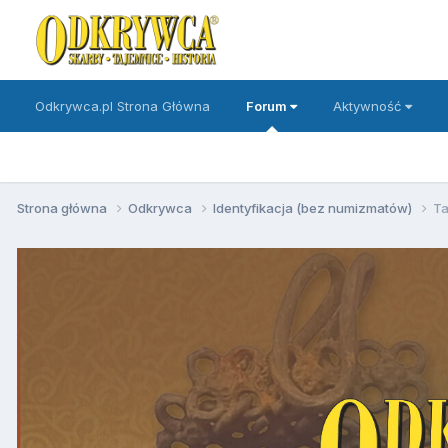
Odkrywca.pl Strona Główna
Forum
Aktywność
Strona główna
Odkrywca
Identyfikacja (bez numizmatów)
Ta