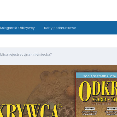
Księgarnia Odkrywcy
Karty podarunkowe
blica rejestracyjna - niemiecka?