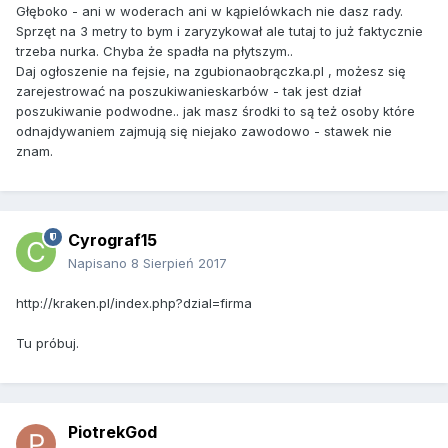
Głęboko - ani w woderach ani w kąpielówkach nie dasz rady.
Sprzęt na 3 metry to bym i zaryzykował ale tutaj to już faktycznie
trzeba nurka. Chyba że spadła na płytszym..
Daj ogłoszenie na fejsie, na zgubionaobrączka.pl , możesz się
zarejestrować na poszukiwanieskarbów - tak jest dział
poszukiwanie podwodne.. jak masz środki to są też osoby które
odnajdywaniem zajmują się niejako zawodowo - stawek nie
znam.
Cyrograf15
Napisano
8 Sierpień 2017
http://kraken.pl/index.php?dzial=firma
Tu próbuj.
PiotrekGod