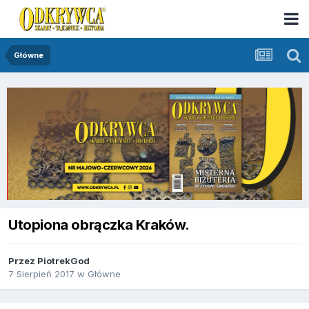
Główne
Utopiona obrączka Kraków.
Przez
PiotrekGod
7 Sierpień 2017
w
Główne