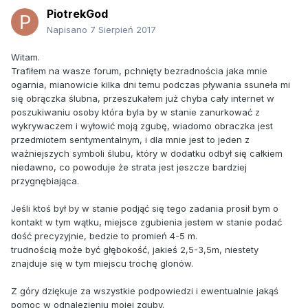
PiotrekGod
Napisano
7 Sierpień 2017
Witam.
Trafiłem na wasze forum, pchnięty bezradnościa jaka mnie
ogarnia, mianowicie kilka dni temu podczas pływania ssuneła mi
się obrączka ślubna, przeszukałem już chyba cały internet w
poszukiwaniu osoby która byla by w stanie zanurkować z
wykrywaczem i wyłowić moją zgubę, wiadomo obraczka jest
przedmiotem sentymentalnym, i dla mnie jest to jeden z
ważniejszych symboli ślubu, który w dodatku odbył się całkiem
niedawno, co powoduje że strata jest jeszcze bardziej
przygnębiająca.
Jeśli ktoś był by w stanie podjąć się tego zadania prosił bym o
kontakt w tym wątku, miejsce zgubienia jestem w stanie podać
dość precyzyjnie, bedzie to promień 4-5 m.
trudnością może być głębokość, jakieś 2,5-3,5m, niestety
znajduje się w tym miejscu trochę glonów.
Z góry dziękuje za wszystkie podpowiedzi i ewentualnie jakąś
pomoc w odnalezieniu mojej zguby.