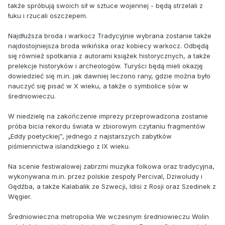
także spróbują swoich sił w sztuce wojennej - będą strzelali z
łuku i rzucali oszczepem.
Najdłuższa broda i warkocz Tradycyjnie wybrana zostanie także
najdostojniejsza broda wikińska oraz kobiecy warkocz. Odbędą
się również spotkania z autorami książek historycznych, a także
prelekcje historyków i archeologów. Turyści będą mieli okazję
dowiedzieć się m.in. jak dawniej leczono rany, gdzie można było
nauczyć się pisać w X wieku, a także o symbolice sów w
średniowieczu.
W niedzielę na zakończenie imprezy przeprowadzona zostanie
próba bicia rekordu świata w zbiorowym czytaniu fragmentów
„Eddy poetyckiej”, jednego z najstarszych zabytków
piśmiennictwa islandzkiego z IX wieku.
Na scenie festiwalowej zabrzmi muzyka folkowa oraz tradycyjna,
wykonywana m.in. przez polskie zespoły Percival, Dziwoludy i
Gędźba, a także Kalabalik ze Szwecji, Idisi z Rosji oraz Szedinek z
Węgier.
Średniowieczna metropolia We wczesnym średniowieczu Wolin