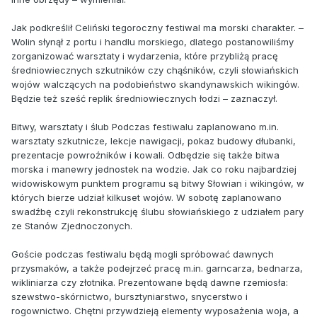
Jak podkreślił Celiński tegoroczny festiwal ma morski charakter. –
Wolin słynął z portu i handlu morskiego, dlatego postanowiliśmy
zorganizować warsztaty i wydarzenia, które przybliżą pracę
średniowiecznych szkutników czy chąśników, czyli słowiańskich
wojów walczących na podobieństwo skandynawskich wikingów.
Będzie też sześć replik średniowiecznych łodzi – zaznaczył.
Bitwy, warsztaty i ślub Podczas festiwalu zaplanowano m.in.
warsztaty szkutnicze, lekcje nawigacji, pokaz budowy dłubanki,
prezentacje powroźników i kowali. Odbędzie się także bitwa
morska i manewry jednostek na wodzie. Jak co roku najbardziej
widowiskowym punktem programu są bitwy Słowian i wikingów, w
których bierze udział kilkuset wojów. W sobotę zaplanowano
swadźbę czyli rekonstrukcję ślubu słowiańskiego z udziałem pary
ze Stanów Zjednoczonych.
Goście podczas festiwalu będą mogli spróbować dawnych
przysmaków, a także podejrzeć pracę m.in. garncarza, bednarza,
wikliniarza czy złotnika. Prezentowane będą dawne rzemiosła:
szewstwo-skórnictwo, bursztyniarstwo, snycerstwo i
rogownictwo. Chętni przywdzieją elementy wyposażenia woja, a