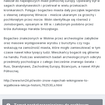
należał do największych miast północnej Europy. Opiewany był w
sagach skandynawskich i przetrwał w wielu przekazach
kronikarskich. Potęga i bogactwo miasta dały początek legendzie
o sławnej zatopionej Winecie - mieście ukaranym za grzechy i
pochłoniętym przez morze. Wolin identyfikuje się również z
Jomsborgiem, opisanym w XIII w. i założonym podobno przez
króla duńskiego Haralda Sinozębego.
Bogactwo znalezionych w Wolinie przez archeologów zabytków
oraz masowe występowanie wyrobu z bursztynu czy rogu
wskazują na zamożność miasta, które mogło zamieszkiwać w tym
czasie nawet kilka tysięcy ludzi. Mieszkańcy bogacili się głównie
na handlu. Podczas wieloletnich badań archeologicznych odkryto
przedmioty pochodzące z całego ówcześnie znanego świata -
Rusi, Skandynawii, Zachodniej Europy, Bizancjum, a nawet Afryki
Północnej.
http://www.tvn24.pl/wolin-znow-najechali-wikingowie-to-
wyjatkowa-lekcja-historii,762530,s.html