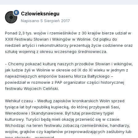
Czlowieksniegu
Napisano
5 Sierpień 2017
Ponad 2,3 tys. wojów i rzemieślników z 30 krajów bierze udział w
XXIII Festiwalu Słowian i Wikingów w Wolinie. Od piątku do
niedzieli artyści i rekonstruktorzy prezentują życie codzienne oraz
sztukę wojenną z okresu wczesnego średniowiecza.
- Chcemy pokazać kulturę naszych przodków Słowian i wikingów,
jak ludzie żyli w Wolinie w okresie od IX do XI wieku w jednym z
najważniejszych emporiów basenu Morza Bałtyckiego –
powiedział w rozmowie z PAP organizator części historycznej
festiwalu Wojciech Celiński.
Wehikuł czasu - Według zapisków kronikarskich Wolin sprzed
tysiąca lat był republiką kupiecką, do której przybywali Sasi,
Wenedowie i Skandynawowie. Był tutaj prawdziwy tygiel
kulturowy. Turyści będą mieli okazję przenieść się w czasie.
Wchodząc na teren festiwalu zobaczą rzemieślników, handlarzy,
wojów, grajków czy kapłanów przeprowadzających zaślubiny lub
inne obrzędy – wymieniał.