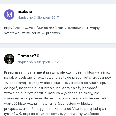
maksiu
Napisano
3 Sierpień 2017
http://rzeszow.tvp.pl/33465756/bron-z-czasow-i-i-ii-wojny-
swiatowej-w-muzeum-w-przemyslu
Tomasz70
Napisano
6 Sierpień 2017
Przepraszam, za ferment prawny, ale czy może mi ktoś wyjaśnić,
na jakiej podstawie rekwirowane są takie przedmioty, jak bagnety
(w odebranej kolekcji widać sztika"), czy kabura od Visa? Bądź,
co bądź, bagnet nie jest bronią, na którą należy posiadać
zezwolenie, a tym bardziej kabura wykonana ze skóry, nie
stanowiąca zagrożenia dla nikogo, posiadająca z kolei niemałą
wartość historyczną i materialną (czy jestem w błędzie,
przypuszczając, że oryginalna kabura od Visa to parę ładnych
tysiaków?). Idąc dalej tym tropem, czy pierwotny właściciel