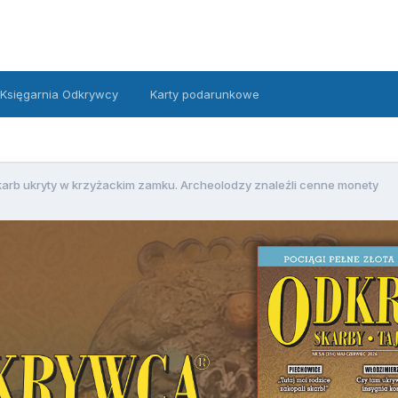
Księgarnia Odkrywcy
Karty podarunkowe
karb ukryty w krzyżackim zamku. Archeolodzy znaleźli cenne monety