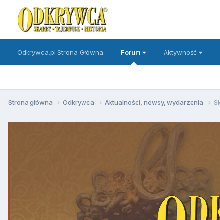
Odkrywca.pl Strona Główna
Forum
Aktywność
Strona główna
Odkrywca
Aktualności, newsy, wydarzenia
S