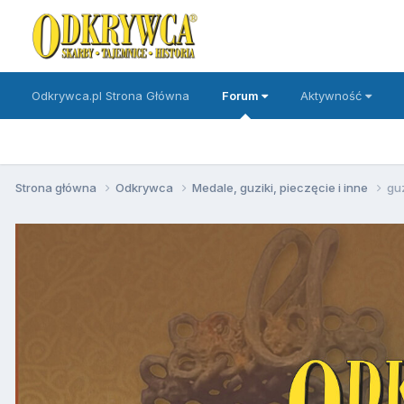
Odkrywca.pl Strona Główna
Forum
Aktywność
Strona główna
Odkrywca
Medale, guziki, pieczęcie i inne
guz