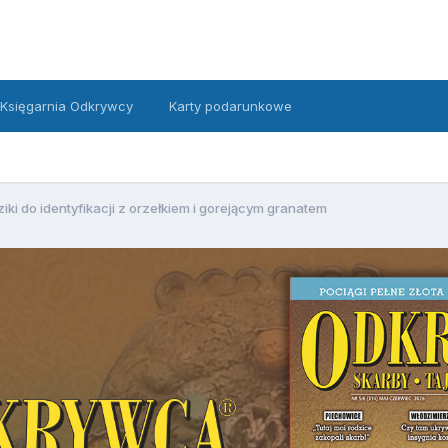
Księgarnia Odkrywcy
Karty podarunkowe
iki do identyfikacji z orzełkiem i gorejącym granatem