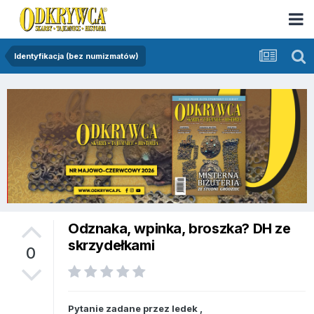
Identyfikacja (bez numizmatów)
Odznaka, wpinka, broszka? DH ze
skrzydełkami
0
Pytanie zadane przez
ledek
,