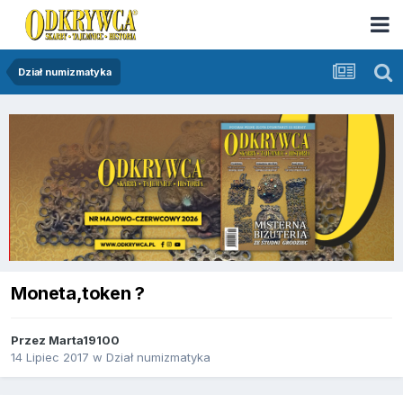
Dział numizmatyka
Moneta,token ?
Przez
Marta19100
14 Lipiec 2017
w
Dział numizmatyka