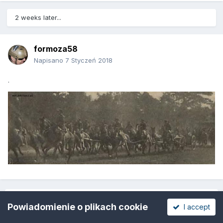
2 weeks later...
formoza58
Napisano
7 Styczeń 2018
.
POPRZEDNIA
Strona 1 z 6
DALEJ
Powiadomienie o plikach cookie
I accept