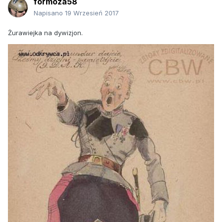
formoza58
Napisano
19 Wrzesień 2017
Żurawiejka na dywizjon.