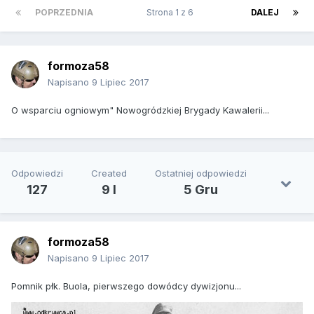
POPRZEDNIA
Strona 1 z 6
DALEJ
formoza58
Napisano
9 Lipiec 2017
O wsparciu ogniowym" Nowogródzkiej Brygady Kawalerii...
Odpowiedzi
Created
Ostatniej odpowiedzi
127
9 l
5 Gru
formoza58
Napisano
9 Lipiec 2017
Pomnik płk. Buola, pierwszego dowódcy dywizjonu...