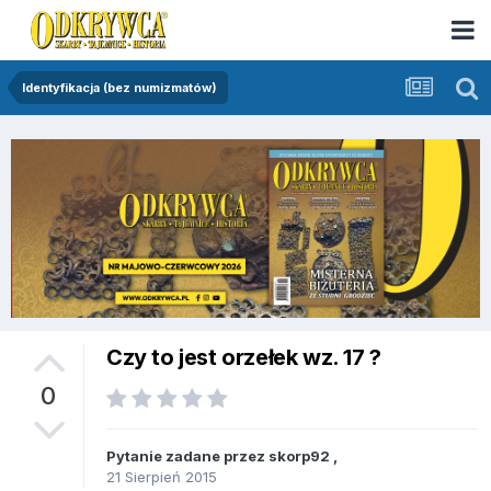
Identyfikacja (bez numizmatów)
Czy to jest orzełek wz. 17 ?
0
Pytanie zadane przez
skorp92
,
21 Sierpień 2015