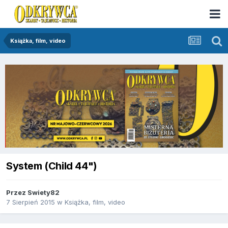
Książka, film, video
System (Child 44")
Przez
Swiety82
7 Sierpień 2015
w
Książka, film, video