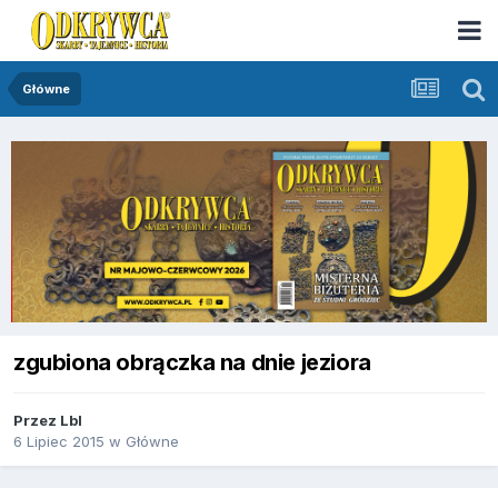
Główne
zgubiona obrączka na dnie jeziora
Przez
Lbl
6 Lipiec 2015
w
Główne