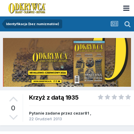
Identyfikacja (bez numizmatów)
Krzyż z datą 1935
0
Pytanie zadane przez
cezar81
,
22 Grudzień 2013