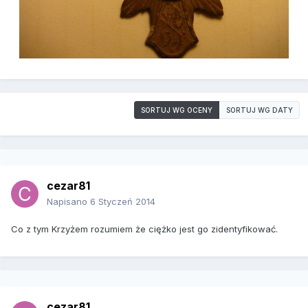
SORTUJ WG OCENY
SORTUJ WG DATY
cezar81
Napisano
6 Styczeń 2014
Co z tym Krzyżem rozumiem że ciężko jest go zidentyfikować.
cezar81