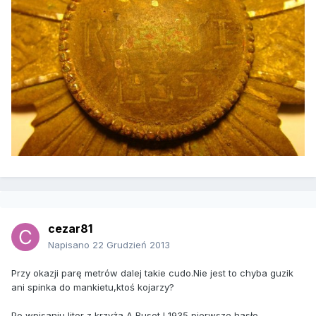
cezar81
Napisano
22 Grudzień 2013
Przy okazji parę metrów dalej takie cudo.Nie jest to chyba guzik
ani spinka do mankietu,ktoś kojarzy?
Po wpisaniu liter z krzyża A Ruset I 1935 pierwsze hasło