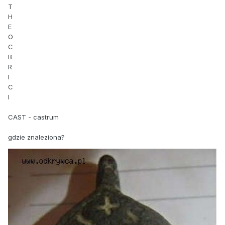
T
H
E
O
C
B
R
I
C
I
CAST - castrum
gdzie znaleziona?