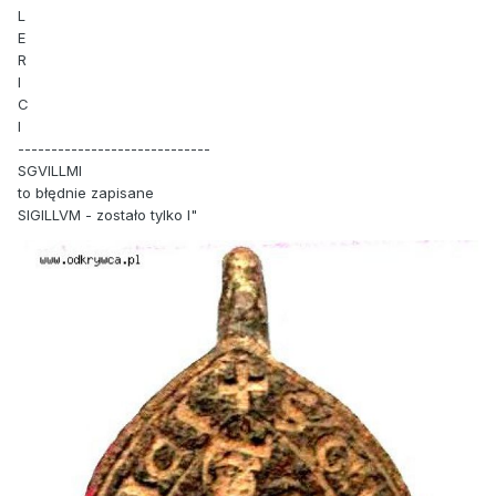
L
E
R
I
C
I
-----------------------------
SGVILLMI
to błędnie zapisane
SIGILLVM - zostało tylko I"