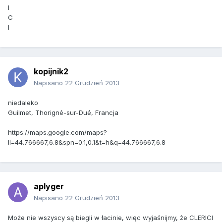
I
C
I
kopijnik2
Napisano
22 Grudzień 2013
niedaleko
Guilmet, Thorigné-sur-Dué, Francja
https://maps.google.com/maps?
ll=44.766667,6.8&spn=0.1,0.1&t=h&q=44.766667,6.8
aplyger
Napisano
22 Grudzień 2013
Może nie wszyscy są biegli w łacinie, więc wyjaśnijmy, że CLERICI