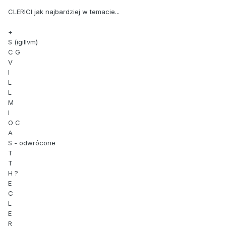
CLERICI jak najbardziej w temacie...
+
S (igillvm)
C G
V
I
L
L
M
I
O C
A
S - odwrócone
T
T
H ?
E
C
L
E
R