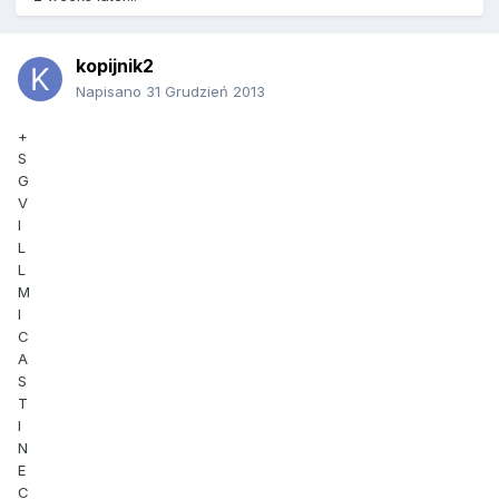
kopijnik2
Napisano
31 Grudzień 2013
+
S
G
V
I
L
L
M
I
C
A
S
T
I
N
E
C