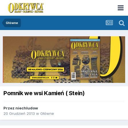
Główne
Pomnik we wsi Kamień ( Stein)
Przez
niechludow
20 Grudzień 2013
w
Główne