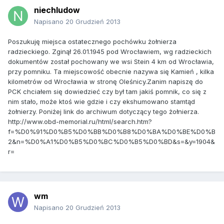
niechludow
Napisano
20 Grudzień 2013
Poszukuję miejsca ostatecznego pochówku żołnierza
radzieckiego. Zginął 26.01.1945 pod Wrocławiem, wg radzieckich
dokumentów został pochowany we wsi Stein 4 km od Wrocławia,
przy pomniku. Ta miejscowość obecnie nazywa się Kamień , kilka
kilometrów od Wrocławia w stronę Oleśnicy.Zanim napiszę do
PCK chciałem się dowiedzieć czy był tam jakiś pomnik, co się z
nim stało, może ktoś wie gdzie i czy ekshumowano stamtąd
żołnierzy. Poniżej link do archiwum dotyczący tego żołnierza.
http://www.obd-memorial.ru/html/search.htm?
f=%D0%91%D0%B5%D0%BB%D0%B8%D0%BA%D0%BE%D0%B
2&n=%D0%A1%D0%B5%D0%BC%D0%B5%D0%BD&s=&y=1904&
r=
wm
Napisano
20 Grudzień 2013