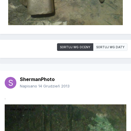
SORTUJ WG OCENY
SORTUJ WG DATY
ShermanPhoto
Napisano
14 Grudzień 2013
.