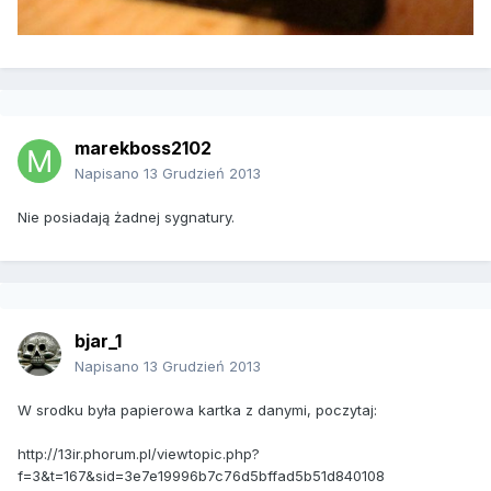
marekboss2102
Napisano
13 Grudzień 2013
Nie posiadają żadnej sygnatury.
bjar_1
Napisano
13 Grudzień 2013
W srodku była papierowa kartka z danymi, poczytaj:
http://13ir.phorum.pl/viewtopic.php?
f=3&t=167&sid=3e7e19996b7c76d5bffad5b51d840108