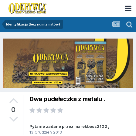
Identyfikacja (bez numizmatów)
Dwa pudełeczka z metalu .
0
Pytanie zadane przez
marekboss2102
,
13 Grudzień 2013