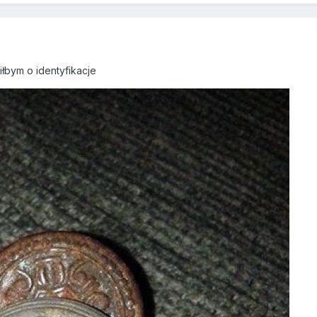
iłbym o identyfikacje