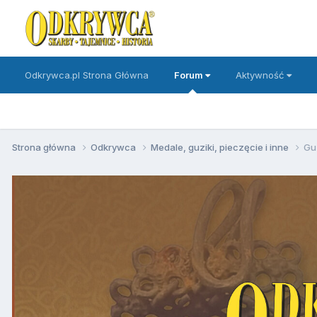
Odkrywca.pl Strona Główna
Forum
Aktywność
Strona główna
Odkrywca
Medale, guziki, pieczęcie i inne
Gu