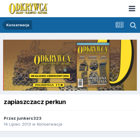
Konserwacja
zapiaszczacz perkun
Przez
junkers323
14 Lipiec 2013
w
Konserwacja