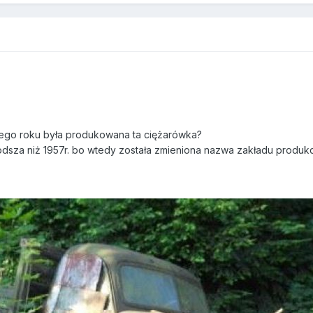
órego roku była produkowana ta ciężarówka?
łodsza niż 1957r. bo wtedy została zmieniona nazwa zakładu produk