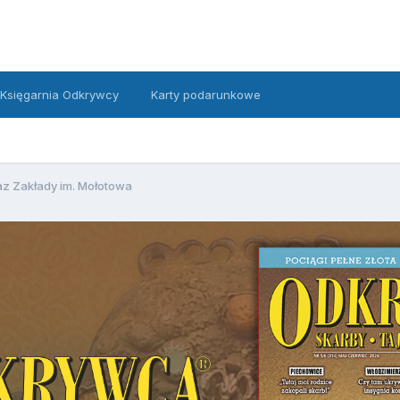
Księgarnia Odkrywcy
Karty podarunkowe
z Zakłady im. Mołotowa