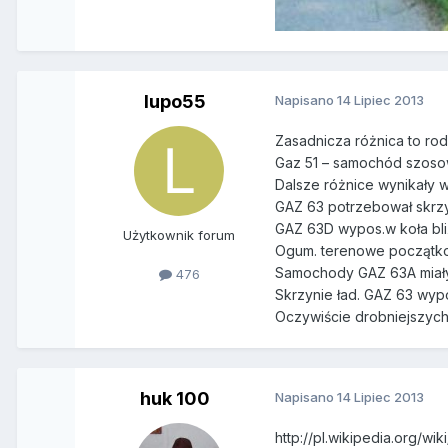
lupo55
Napisano
14 Lipiec 2013
Zasadnicza różnica to r
Gaz 51 – samochód szosow
Dalsze różnice wynikały 
GAZ 63 potrzebował skrzy
GAZ 63D wypos.w koła bliź
Użytkownik forum
Ogum. terenowe początkow
Samochody GAZ 63A miały 
476
Skrzynie ład. GAZ 63 wyp
Oczywiście drobniejszych 
huk 100
Napisano
14 Lipiec 2013
http://pl.wikipedia.org/wiki