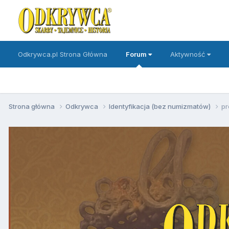
Odkrywca.pl Strona Główna
Forum
Aktywność
Strona główna
Odkrywca
Identyfikacja (bez numizmatów)
pr