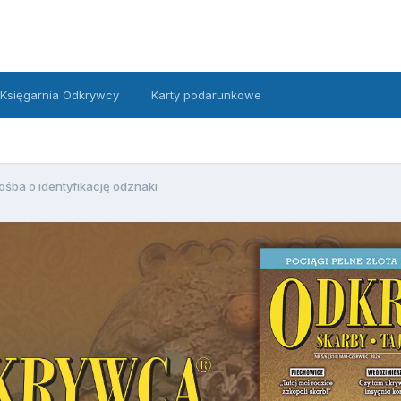
Księgarnia Odkrywcy
Karty podarunkowe
ośba o identyfikację odznaki