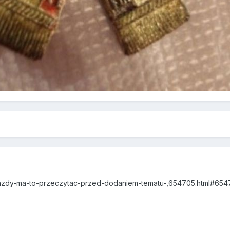
kazdy-ma-to-przeczytac-przed-dodaniem-tematu-,654705.html#654