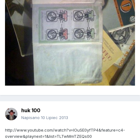
huk 100
Napisano
10 Lipiec 2013
http://www.youtube.com/watch?v=lOuSE0yfTP4&feature=c4-
overview&playnext=1&list=TLTwMmTZEQs00