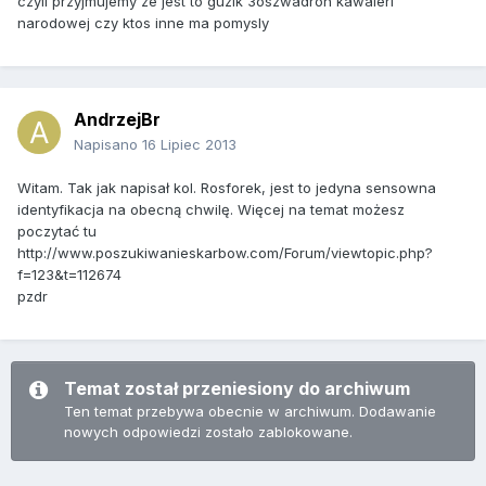
czyli przyjmujemy ze jest to guzik 3oszwadron kawaleri
narodowej czy ktos inne ma pomysly
AndrzejBr
Napisano
16 Lipiec 2013
Witam. Tak jak napisał kol. Rosforek, jest to jedyna sensowna
identyfikacja na obecną chwilę. Więcej na temat możesz
poczytać tu
http://www.poszukiwanieskarbow.com/Forum/viewtopic.php?
f=123&t=112674
pzdr
Temat został przeniesiony do archiwum
Ten temat przebywa obecnie w archiwum. Dodawanie
nowych odpowiedzi zostało zablokowane.